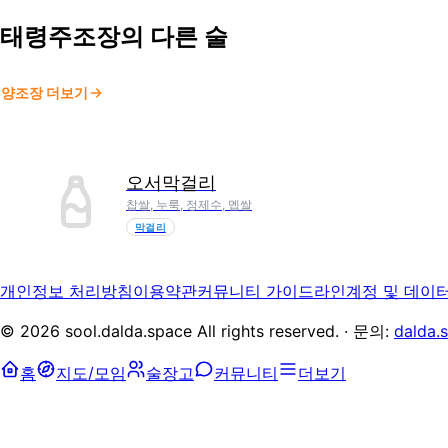
태령주조장
의 다른 술
양조장 더보기
오서막걸리
찹쌀, 누룩, 정제수, 멥쌀
막걸리
개인정보 처리방침
이용약관
커뮤니티 가이드라인
계정 및 데이
©
2026
sool.dalda.space All rights reserved. · 문의:
dalda.
홈
지도/모임
술장고
커뮤니티
더보기