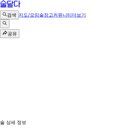
검색
지도/모임
술장고
커뮤니티
더보기
공유
술 상세 정보