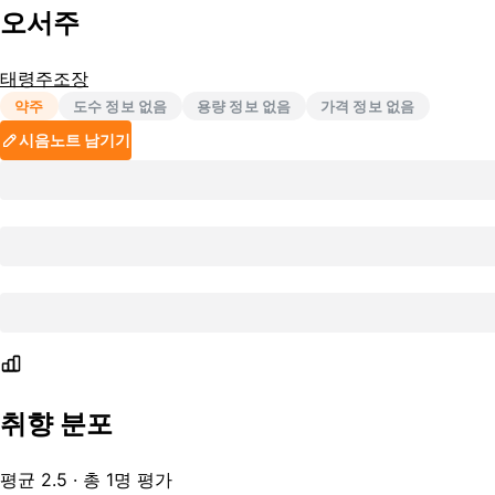
오서주
태령주조장
약주
도수 정보 없음
용량 정보 없음
가격 정보 없음
시음노트 남기기
취향 분포
평균
2.5
· 총
1
명 평가