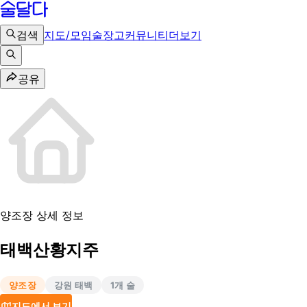
검색
지도/모임
술장고
커뮤니티
더보기
공유
양조장 상세 정보
태백산황지주
양조장
강원 태백
1
개 술
지도에서 보기