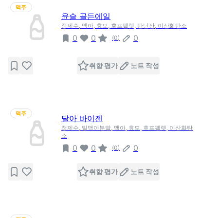
맥주
윤슬 골든에일
정제수, 맥아, 효모, 호프펠렛, 탄닌산, 이산화탄소
0
0
0
(
0
)
취향 평가
노트 작성
맥주
달아 바이젠
정제수, 밀맥아분말, 맥아, 효모, 호프펠렛, 이산화탄
소
0
0
0
(
0
)
취향 평가
노트 작성