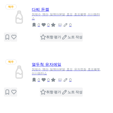
맥주
다찌 둔켈
정제수, 맥아, 밀맥아분말, 효모, 호프펠렛, 이산화탄
소
0
0
0
(
0
)
취향 평가
노트 작성
맥주
열두척 유자에일
정제수, 맥아, 밀맥아분말, 효모, 유자껍질, 호프펠렛,
이산화탄소
0
0
0
(
0
)
취향 평가
노트 작성