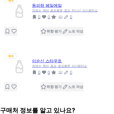
맥주
동피랑 페일에일
정제수, 맥아, 호프펠렛, 효모, 탄닌산, 이산화탄소
0
0
0
(
0
)
취향 평가
노트 작성
맥주
이순신 스타우트
정제수, 맥아, 효모, 호프펠렛, 이산화탄소
0
0
0
(
0
)
취향 평가
노트 작성
구매처 정보를 알고 있나요?