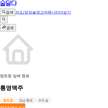
검색
지도/모임
술장고
커뮤니티
더보기
공유
양조장 상세 정보
통영맥주
양조장
경남 통영
6
개 술
지도에서 보기