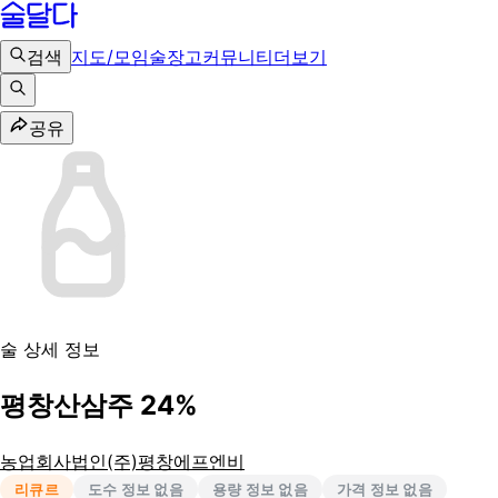
검색
지도/모임
술장고
커뮤니티
더보기
공유
술 상세 정보
평창산삼주 24%
농업회사법인(주)평창에프엔비
리큐르
도수 정보 없음
용량 정보 없음
가격 정보 없음