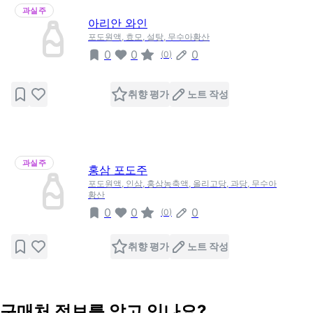
과실주
아리안 와인
포도원액, 효모, 설탕, 무수아황산
0
0
0
(
0
)
취향 평가
노트 작성
과실주
홍삼 포도주
포도원액, 인삼, 홍삼농축액, 올리고당, 과당, 무수아
황산
0
0
0
(
0
)
취향 평가
노트 작성
구매처 정보를 알고 있나요?