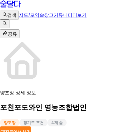
검색
지도/모임
술장고
커뮤니티
더보기
공유
양조장 상세 정보
포천포도와인 영농조합법인
양조장
경기도 포천
4
개 술
지도에서 보기