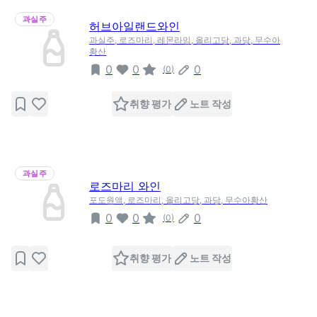
과실주
허브아일랜드와인
과실주, 로즈마리, 레몬라임, 올리고당, 과당, 무수아
황산
0
0
0
(
0
)
취향 평가
노트 작성
과실주
로즈마리 와인
포도원액, 로즈마리, 올리고당, 과당, 무수아황산
0
0
0
(
0
)
취향 평가
노트 작성