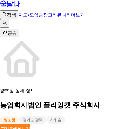
검색
지도/모임
술장고
커뮤니티
더보기
공유
양조장 상세 정보
농업회사법인 플라잉캣 주식회사
양조장
경기도 평택
3
개 술
지도에서 보기