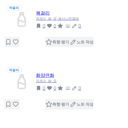
막걸리
복걸리
정제수, 쌀, 국, 복사나무열매
0
0
0
(
0
)
취향 평가
노트 작성
막걸리
화양연화
정제수, 쌀, 국
0
0
0
(
0
)
취향 평가
노트 작성