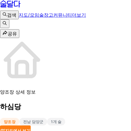
검색
지도/모임
술장고
커뮤니티
더보기
공유
양조장 상세 정보
하심당
양조장
전남 담양군
1
개 술
지도에서 보기