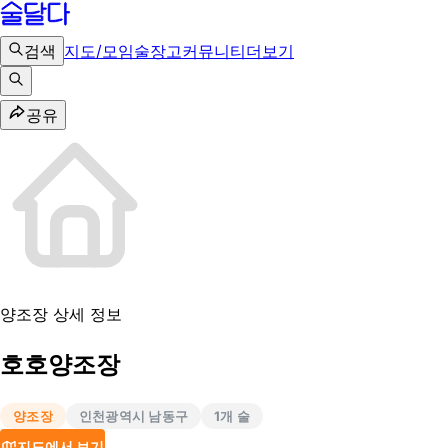
검색
지도/모임
술장고
커뮤니티
더보기
공유
양조장 상세 정보
호호양조장
양조장
인천광역시 남동구
1
개 술
지도에서 보기