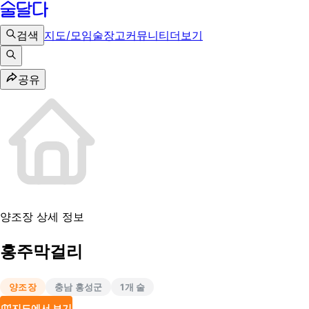
검색
지도/모임
술장고
커뮤니티
더보기
공유
양조장 상세 정보
홍주막걸리
양조장
충남 홍성군
1
개 술
지도에서 보기