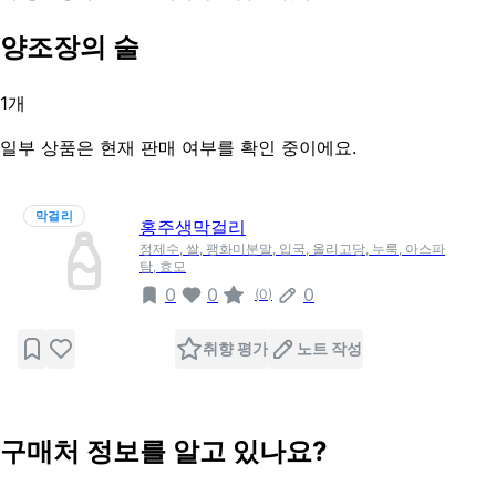
양조장의 술
1
개
일부 상품은 현재 판매 여부를 확인 중이에요.
막걸리
홍주생막걸리
정제수, 쌀, 팽화미분말, 입국, 올리고당, 누룩, 아스파
탐, 효모
0
0
0
(
0
)
취향 평가
노트 작성
구매처 정보를 알고 있나요?