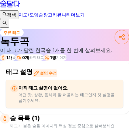
검색
지도/모임
술장고
커뮤니티
더보기
주류 태그
녹두곡
이 태그가 달린 한국술
1
개를 한 번에 살펴보세요.
1개
0개
1명
술
하위 태그
기여자
태그 설명
설명 수정
아직 태그 설명이 없어요.
어떤 맛, 상황, 음식과 잘 어울리는 태그인지 첫 설명을
남겨주세요.
술 목록 (1)
태그가 붙은 술을 이미지와 핵심 정보 중심으로 살펴보세요.