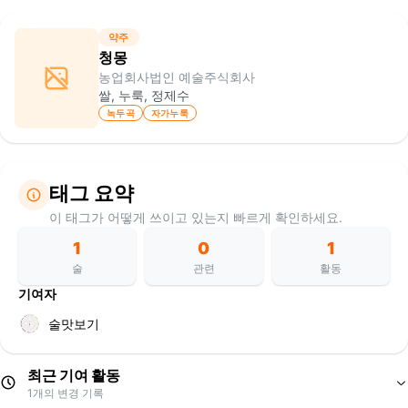
약주
청몽
농업회사법인 예술주식회사
쌀, 누룩, 정제수
녹두곡
자가누룩
태그 요약
이 태그가 어떻게 쓰이고 있는지 빠르게 확인하세요.
1
0
1
술
관련
활동
기여자
술맛보기
최근 기여 활동
1
개의 변경 기록