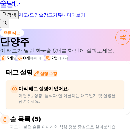
검색
지도/모임
술장고
커뮤니티
더보기
주류 태그
단양주
이 태그가 달린 한국술
5
개를 한 번에 살펴보세요.
5개
0개
2명
술
하위 태그
기여자
태그 설명
설명 수정
아직 태그 설명이 없어요.
어떤 맛, 상황, 음식과 잘 어울리는 태그인지 첫 설명을
남겨주세요.
술 목록 (5)
태그가 붙은 술을 이미지와 핵심 정보 중심으로 살펴보세요.