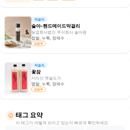
막걸리
술아-핸드메이드막걸리
농업회사법인 주식회사 술아원
찹쌀, 누룩, 정제수
단양주
막걸리
꽃잠
지리산 옛술도가
멥쌀, 누룩, 정제수
단양주
태그 요약
이 태그가 어떻게 쓰이고 있는지 빠르게 확인하세요.