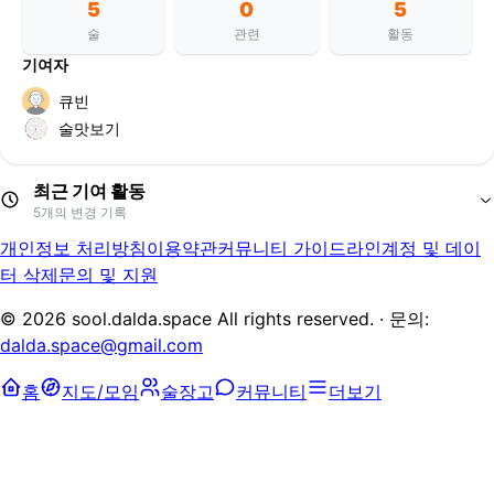
5
0
5
술
관련
활동
기여자
큐빈
술맛보기
최근 기여 활동
5
개의 변경 기록
개인정보 처리방침
이용약관
커뮤니티 가이드라인
계정 및 데이
꽃잠
추가
술맛보기
터 삭제
문의 및 지원
술아-핸드메이드막걸리
추가
술맛보기
월간온지
추가
술맛보기
©
2026
sool.dalda.space All rights reserved. · 문의:
서촌막걸리 12
추가
술맛보기
dalda.space@gmail.com
마루나 약주
추가
큐빈
홈
지도/모임
술장고
커뮤니티
더보기