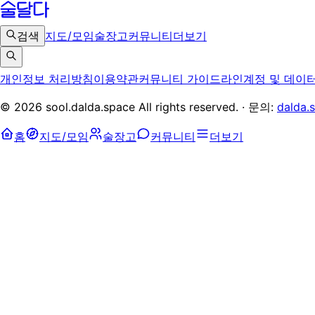
검색
지도/모임
술장고
커뮤니티
더보기
개인정보 처리방침
이용약관
커뮤니티 가이드라인
계정 및 데이
©
2026
sool.dalda.space All rights reserved. · 문의:
dalda.
홈
지도/모임
술장고
커뮤니티
더보기