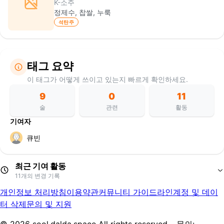
K-소주
정제수, 찹쌀, 누룩
석탄주
태그 요약
이 태그가 어떻게 쓰이고 있는지 빠르게 확인하세요.
9
0
11
술
관련
활동
기여자
큐빈
최근 기여 활동
11
개의 변경 기록
개인정보 처리방침
이용약관
커뮤니티 가이드라인
계정 및 데이
석탄주
삭제
큐빈
터 삭제
문의 및 지원
석탄주 약주
추가
큐빈
장안사이12
추가
큐빈