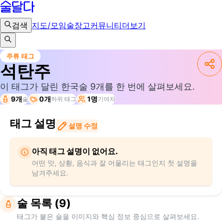
검색
지도/모임
술장고
커뮤니티
더보기
주류 태그
석탄주
이 태그가 달린 한국술
9
개를 한 번에 살펴보세요.
9개
0개
1명
술
하위 태그
기여자
태그 설명
설명 수정
아직 태그 설명이 없어요.
어떤 맛, 상황, 음식과 잘 어울리는 태그인지 첫 설명을
남겨주세요.
술 목록 (9)
태그가 붙은 술을 이미지와 핵심 정보 중심으로 살펴보세요.