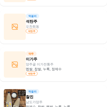
막걸리
석탄주
오찬회동
석탄주
약주
이가주
양주골 이가전통주
멥쌀, 찹쌀, 누룩, 정제수
석탄주
막걸리
찰진
남도가양주
정제수, 찹쌀, 멥쌀, 누룩, 누룩