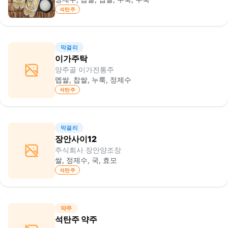
석탄주
막걸리
이가주탁
양주골 이가전통주
멥쌀, 찹쌀, 누룩, 정제수
석탄주
막걸리
장안사이12
주식회사 장안양조장
쌀, 정제수, 국, 효모
석탄주
약주
석탄주 약주