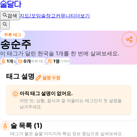
검색
지도/모임
술장고
커뮤니티
더보기
주류 태그
송순주
이 태그가 달린 한국술
1
개를 한 번에 살펴보세요.
1개
0개
1명
술
하위 태그
기여자
태그 설명
설명 수정
아직 태그 설명이 없어요.
어떤 맛, 상황, 음식과 잘 어울리는 태그인지 첫 설명을
남겨주세요.
술 목록 (1)
태그가 붙은 술을 이미지와 핵심 정보 중심으로 살펴보세요.