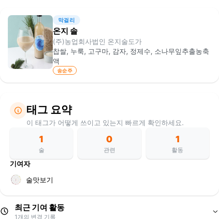
막걸리
온지 솔
(주)농업회사법인 온지술도가
찹쌀, 누룩, 고구마, 감자, 정제수, 소나무잎추출농축
액
송순주
태그 요약
이 태그가 어떻게 쓰이고 있는지 빠르게 확인하세요.
1
0
1
술
관련
활동
기여자
술맛보기
최근 기여 활동
1
개의 변경 기록