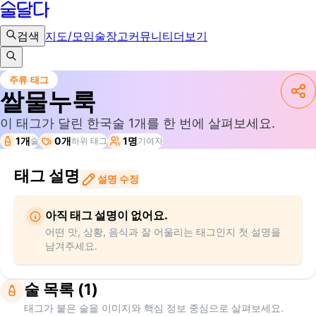
검색
지도/모임
술장고
커뮤니티
더보기
주류 태그
쌀물누룩
이 태그가 달린 한국술
1
개를 한 번에 살펴보세요.
1개
0개
1명
술
하위 태그
기여자
태그 설명
설명 수정
아직 태그 설명이 없어요.
어떤 맛, 상황, 음식과 잘 어울리는 태그인지 첫 설명을
남겨주세요.
술 목록 (1)
태그가 붙은 술을 이미지와 핵심 정보 중심으로 살펴보세요.