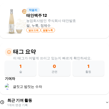
막걸리
태안백주 12
농업회사법인 주식회사 태안발효
쌀, 누룩, 정제수
달보드레
쌀물누룩
태그 요약
이 태그가 어떻게 쓰이고 있는지 빠르게 확인하세요.
1
0
1
술
관련
활동
기여자
글짓고 밥짓는 수자
최근 기여 활동
1
개의 변경 기록