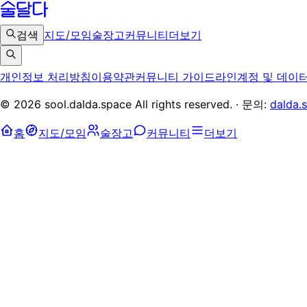
검색
지도/모임
술장고
커뮤니티
더보기
개인정보 처리방침
이용약관
커뮤니티 가이드라인
계정 및 데이
©
2026
sool.dalda.space All rights reserved. · 문의:
dalda.
홈
지도/모임
술장고
커뮤니티
더보기