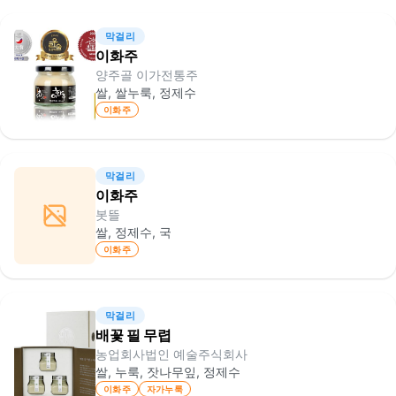
막걸리
이화주
양주골 이가전통주
쌀, 쌀누룩, 정제수
이화주
막걸리
이화주
봇뜰
쌀, 정제수, 국
이화주
막걸리
배꽃 필 무렵
농업회사법인 예술주식회사
쌀, 누룩, 잣나무잎, 정제수
이화주
자가누룩