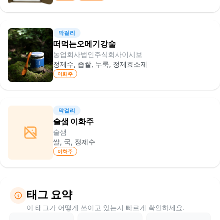
막걸리
떠먹는오메기강술
농업회사법인주식회사이시보
정제수, 좁쌀, 누룩, 정제효소제
이화주
막걸리
술샘 이화주
술샘
쌀, 국, 정제수
이화주
태그 요약
이 태그가 어떻게 쓰이고 있는지 빠르게 확인하세요.