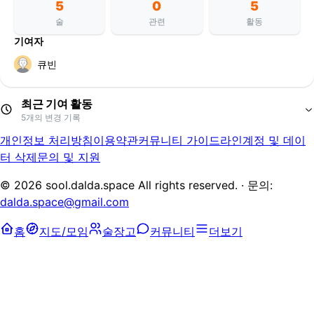
5
0
5
술
관련
활동
기여자
큐빈
최근 기여 활동
5
개의 변경 기록
개인정보 처리방침
이용약관
커뮤니티 가이드라인
계정 및 데이
술샘 이화주
추가
큐빈
터 삭제
문의 및 지원
떠먹는오메기강술
추가
큐빈
배꽃 필 무렵
추가
큐빈
©
2026
sool.dalda.space All rights reserved. · 문의:
이화주
추가
큐빈
dalda.space@gmail.com
이화주
추가
큐빈
홈
지도/모임
술장고
커뮤니티
더보기