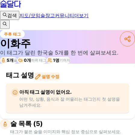
검색
지도/모임
술장고
커뮤니티
더보기
주류 태그
이화주
이 태그가 달린 한국술
5
개를 한 번에 살펴보세요.
5개
0개
1명
술
하위 태그
기여자
태그 설명
설명 수정
아직 태그 설명이 없어요.
어떤 맛, 상황, 음식과 잘 어울리는 태그인지 첫 설명을
남겨주세요.
술 목록 (5)
태그가 붙은 술을 이미지와 핵심 정보 중심으로 살펴보세요.