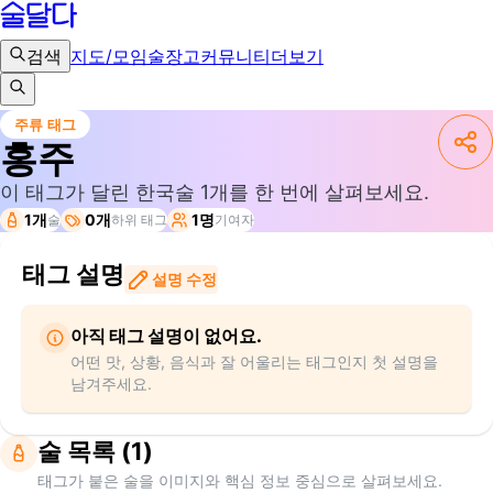
검색
지도/모임
술장고
커뮤니티
더보기
주류 태그
홍주
이 태그가 달린 한국술
1
개를 한 번에 살펴보세요.
1개
0개
1명
술
하위 태그
기여자
태그 설명
설명 수정
아직 태그 설명이 없어요.
어떤 맛, 상황, 음식과 잘 어울리는 태그인지 첫 설명을
남겨주세요.
술 목록 (1)
태그가 붙은 술을 이미지와 핵심 정보 중심으로 살펴보세요.