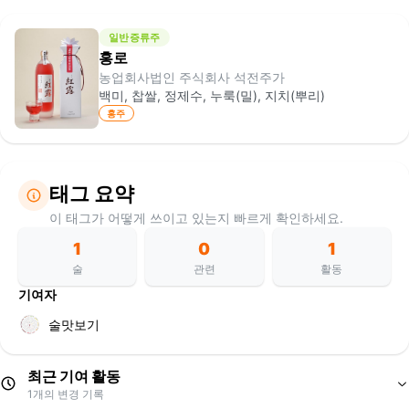
일반증류주
홍로
농업회사법인 주식회사 석전주가
백미, 찹쌀, 정제수, 누룩(밀), 지치(뿌리)
홍주
태그 요약
이 태그가 어떻게 쓰이고 있는지 빠르게 확인하세요.
1
0
1
술
관련
활동
기여자
술맛보기
최근 기여 활동
1
개의 변경 기록