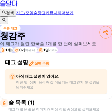
검색
지도/모임
술장고
커뮤니티
더보기
주류 태그
청감주
이 태그가 달린 한국술
1
개를 한 번에 살펴보세요.
1개
0개
1명
술
하위 태그
기여자
태그 설명
설명 수정
아직 태그 설명이 없어요.
어떤 맛, 상황, 음식과 잘 어울리는 태그인지 첫 설명을
남겨주세요.
술 목록 (1)
태그가 붙은 술을 이미지와 핵심 정보 중심으로 살펴보세요.