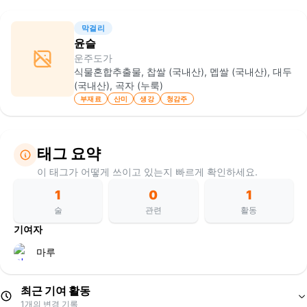
막걸리
윤슬
운주도가
식물혼합추출물, 찹쌀 (국내산), 멥쌀 (국내산), 대두
(국내산), 곡자 (누룩)
부재료
산미
생강
청감주
태그 요약
이 태그가 어떻게 쓰이고 있는지 빠르게 확인하세요.
1
0
1
술
관련
활동
기여자
마루
최근 기여 활동
1
개의 변경 기록