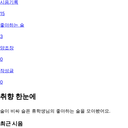
시음기록
15
좋아하는 술
3
양조장
0
작성글
0
취향 한눈에
술이 비싸 슬픈 휴학생
님의 좋아하는 술을 모아봤어요.
최근 시음