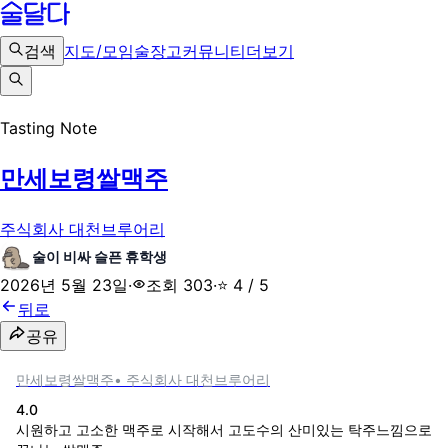
검색
지도/모임
술장고
커뮤니티
더보기
Tasting Note
만세보령쌀맥주
주식회사 대천브루어리
술이 비싸 슬픈 휴학생
2026년 5월 23일
·
조회
303
·
⭐
4
/ 5
뒤로
공유
만세보령쌀맥주
•
주식회사 대천브루어리
4.0
시원하고 고소한 맥주로 시작해서 고도수의 산미있는 탁주느낌으로